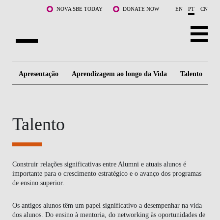
Saltar para o conteúdo principal
NOVA SBE TODAY
DONATE NOW
EN
PT
CN
SOBRE NÓS
Apresentação
Aprendizagem ao longo da Vida
Talento
C
CURSOS
DOCENTES E INVESTIGAÇÃO
Talento
COMUNIDADE
LIFE AT NOVA SBE
Construir relações significativas entre Alumni e atuais alunos é
importante para o crescimento estratégico e o avanço dos programas
WHAT'S HAPPENING
de ensino superior.
Os antigos alunos têm um papel significativo a desempenhar na vida
dos alunos. Do ensino à mentoria, do networking às oportunidades de