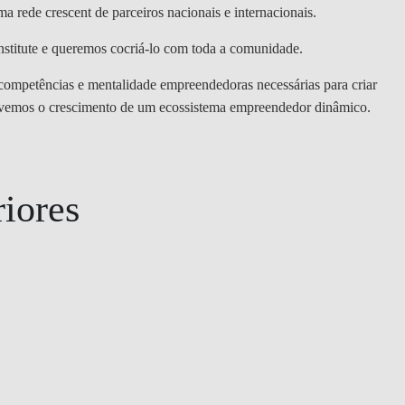
DOUBLE DEGREES
ma rede crescent de parceiros nacionais e internacionais.
DIREITO & GESTÃO
stitute e queremos cocriá-lo com toda a comunidade.
 competências e mentalidade empreendedoras necessárias para criar
DIREITO E ECONOMIA
ovemos o crescimento de um ecossistema empreendedor dinâmico.
DO MAR
DUAL DEGREE NYU
riores