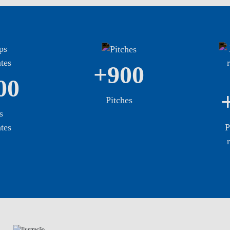
+900
00
Pitches
s
ntes
P