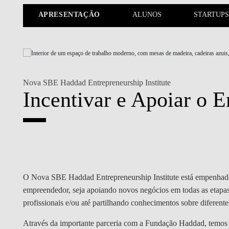
MESTRADOS EXECUTIVOS
APRESENTAÇÃO
ALUNOS
STARTUPS
DIVERSIDADE, EQUIDADE E
L
INCLUSÃO
LISBON MBA
E
PROJETOS PARA UM
PROGRAMAS DE
FUTURO MELHOR
INTERCÂMBIO
R
Nova SBE Haddad Entrepreneurship Institute
MODELO DE GOVERNO
ESCOLAS DE VERÃO
Incentivar e Apoiar o
Whitepaper
JUNTE-SE A NÓS
FORMAÇÃO DE
The Power of
EXECUTIVOS
CONTACTOS
Learning in High-
Growth Firms
O Nova SBE Haddad Entrepreneurship Institute está empenhad
empreendedor, seja apoiando novos negócios em todas as etapa
profissionais e/ou até partilhando conhecimentos sobre diferen
Uncovering how high growth firms unleash the
Através da importante parceria com a Fundação Haddad, temos t
power of learning.