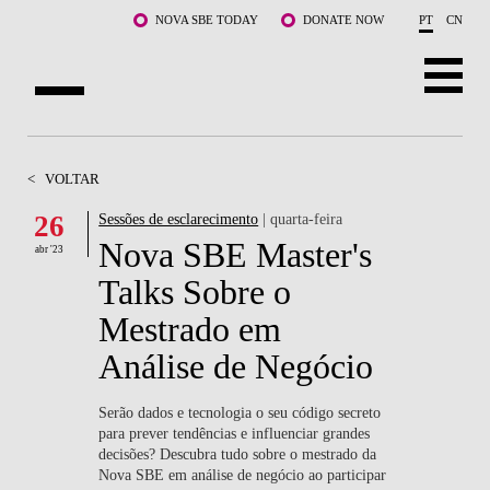
Saltar para o conteúdo principal
NOVA SBE TODAY
DONATE NOW
PT
CN
SOBRE NÓS
<
VOLTAR
CURSOS
26
Sessões de esclarecimento
| quarta-feira
Nova SBE Master's
DOCENTES E INVESTIGAÇÃO
abr '23
Talks Sobre o
COMUNIDADE
Mestrado em
LIFE AT NOVA SBE
Análise de Negócio
WHAT'S HAPPENING
Serão dados e tecnologia o seu código secreto
para prever tendências e influenciar grandes
decisões? Descubra tudo sobre o mestrado da
Nova SBE em análise de negócio ao participar