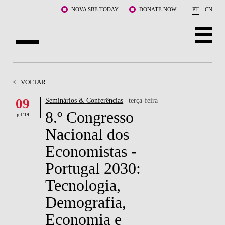
Saltar para o conteúdo principal
NOVA SBE TODAY
DONATE NOW
PT
CN
SOBRE NÓS
<
VOLTAR
CURSOS
09
Seminários & Conferências
| terça-feira
8.º Congresso
DOCENTES E INVESTIGAÇÃO
jul '19
Nacional dos
COMUNIDADE
Economistas -
LIFE AT NOVA SBE
Portugal 2030:
Tecnologia,
WHAT'S HAPPENING
Demografia,
Economia e