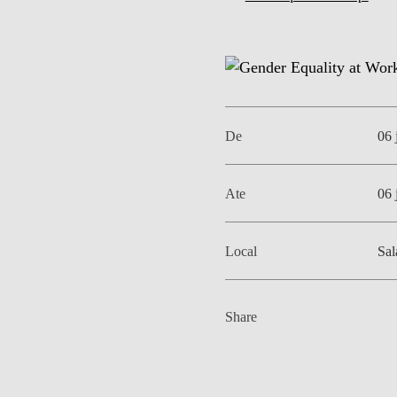
MESTRADOS EXECUTIVOS
DIVERSIDADE, EQUIDADE E
L
INCLUSÃO
LISBON MBA
E
PROJETOS PARA UM
PROGRAMAS DE
FUTURO MELHOR
INTERCÂMBIO
R
De
06 
MODELO DE GOVERNO
ESCOLAS DE VERÃO
Ate
06 
JUNTE-SE A NÓS
FORMAÇÃO DE
EXECUTIVOS
CONTACTOS
Local
Sa
Share