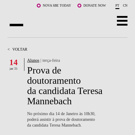
Saltar para o conteúdo principal
NOVA SBE TODAY
DONATE NOW
PT
CN
SOBRE NÓS
<
VOLTAR
CURSOS
14
Alunos
| terça-feira
Prova de
DOCENTES E INVESTIGAÇÃO
jan '25
doutoramento
COMUNIDADE
da candidata Teresa
LIFE AT NOVA SBE
Mannebach
WHAT'S HAPPENING
No próximo dia 14 de Janeiro às 10h30,
poderá assistir à prova de doutoramento
da candidata Teresa Mannebach.