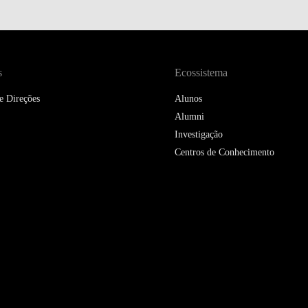
DOUBLE DEGREES
DIREITO & GESTÃO
DIREITO E ECONOMIA
s
Ecossistema
DO MAR
e Direções
Alunos
DUAL DEGREE NYU
Alumni
Investigação
Centros de Conhecimento