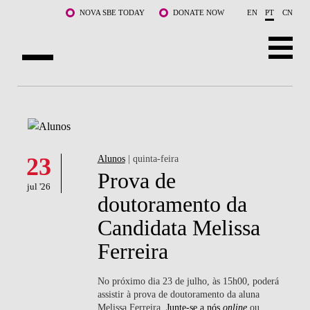
Saltar para o conteúdo principal
NOVA SBE TODAY
DONATE NOW
EN
PT
CN
SOBRE NÓS
CURSOS
DOCENTES E INVESTIGAÇÃO
23
Alunos
| quinta-feira
Prova de
jul '26
COMUNIDADE
doutoramento da
Candidata Melissa
LIFE AT NOVA SBE
Ferreira
WHAT'S HAPPENING
No próximo dia 23 de julho, às 15h00, poderá
assistir à prova de doutoramento da aluna
Melissa Ferreira.
Junte-se a nós
online
ou