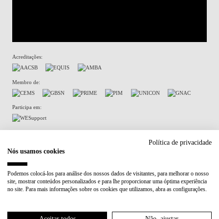
Acreditações:
Membro de:
Participa em:
Plano de Recuperação e Resiliência (PRR)
Política de privacidade
Nós usamos cookies
Política de Privacidade
Política de Cookies
Podemos colocá-los para análise dos nossos dados de visitantes, para melhorar o nosso
site, mostrar conteúdos personalizados e para lhe proporcionar uma óptima experiência
no site. Para mais informações sobre os cookies que utilizamos, abra as configurações.
Aceitar todos
Não, ajustar