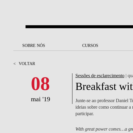
Saltar para o conteúdo principal
SOBRE NÓS
SOBRE NÓS
CURSOS
CURSOS
UM OLHAR SOBRE A NOVA
BOLSAS E
BACK
BACK
<
VOLTAR
SBE
FINANCIAMENTO
PROJETOS PARA UM
JUNTE-SE A NÓS
SOC
08
Sessões de esclarecimento
| qu
A NOSSA MISSÃO
FUTURO MELHOR
CANDIDATURAS
Breakfast wi
DOCENTES E
A
A MARCA
SOCIAL EQUITY
INVESTIGADORES
LICENCIATURAS
mai '19
Junte-se ao professor Daniel T
INITIATIVE
B
ideias sobre como continuar a 
QUALIDADE &
PEOPLE AND CULTURE
MESTRADOS
participar.
ACREDITAÇÕES
FELLOWSHIP FOR
B
EXCELLENCE
DOUTORAMENTOS
With great power comes…a gre
SUSTENTABILIDADE
L