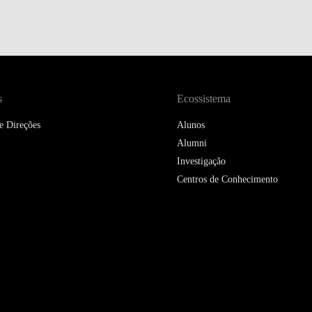
DOUBLE DEGREES
DIREITO & GESTÃO
DIREITO E ECONOMIA
DO MAR
s
Ecossistema
DUAL DEGREE NYU
e Direções
Alunos
Alumni
Investigação
Centros de Conhecimento