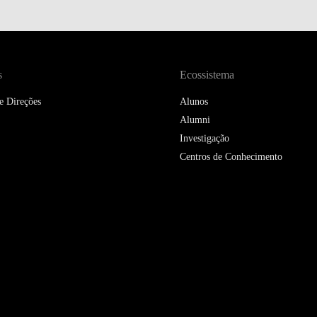
DOUBLE DEGREES
DIREITO & GESTÃO
DIREITO E ECONOMIA
s
Ecossistema
DO MAR
e Direções
Alunos
DUAL DEGREE NYU
Alumni
Investigação
Centros de Conhecimento