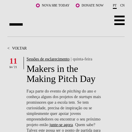
Saltar para o conteúdo principal
NOVA SBE TODAY
DONATE NOW
PT
CN
SOBRE NÓS
<
VOLTAR
CURSOS
11
Sessões de esclarecimento
| quinta-feira
Makers in the
DOCENTES E INVESTIGAÇÃO
fev '21
Making Pitch Day
COMUNIDADE
Faça parte do evento de
pitching
do ano e
LIFE AT NOVA SBE
conheça alguns dos projetos de
startups
mais
promissores que a escola tem. Se tem
curiosidade, precisa de inspiração ou se
WHAT'S HAPPENING
simplesmente quer apoiar jovens
empreendedores ou encontrar o seu próximo
projeto então
junte-se agora
. Quem sabe?
Talvez este possa ser o ponto de partida para