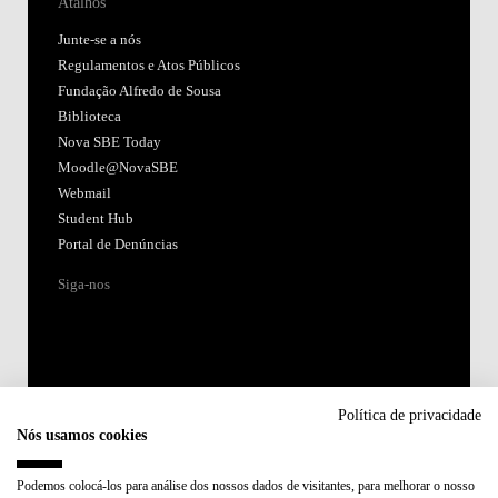
Atalhos
Junte-se a nós
Regulamentos e Atos Públicos
Fundação Alfredo de Sousa
Biblioteca
Nova SBE Today
Moodle@NovaSBE
Webmail
Student Hub
Portal de Denúncias
Siga-nos
Política de privacidade
Nós usamos cookies
Acreditações:
Podemos colocá-los para análise dos nossos dados de visitantes, para melhorar o nosso