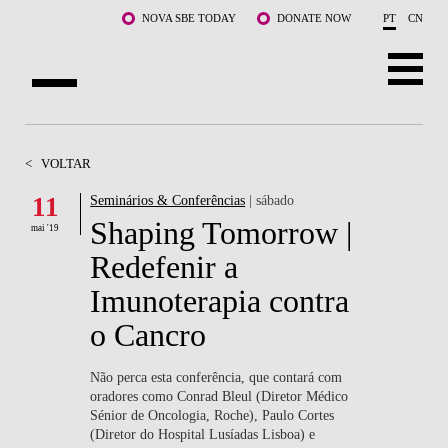
Saltar para o conteúdo principal
NOVA SBE TODAY
DONATE NOW
PT
CN
SOBRE NÓS
<
VOLTAR
CURSOS
11
Seminários & Conferências
| sábado
Shaping Tomorrow |
DOCENTES E INVESTIGAÇÃO
mai '19
Redefenir a
COMUNIDADE
Imunoterapia contra
LIFE AT NOVA SBE
o Cancro
WHAT'S HAPPENING
Não perca esta conferência, que contará com
oradores como Conrad Bleul (Diretor Médico
Sénior de Oncologia, Roche), Paulo Cortes
(Diretor do Hospital Lusíadas Lisboa) e