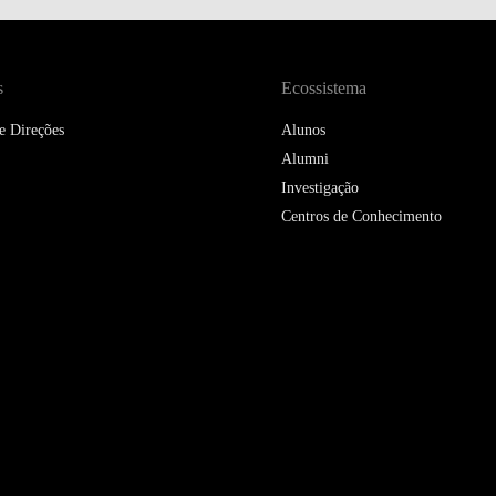
s
DOUBLE DEGREES
Ecossistema
e Direções
Alunos
DIREITO & GESTÃO
Alumni
Investigação
DIREITO E ECONOMIA
DO MAR
Centros de Conhecimento
DUAL DEGREE NYU