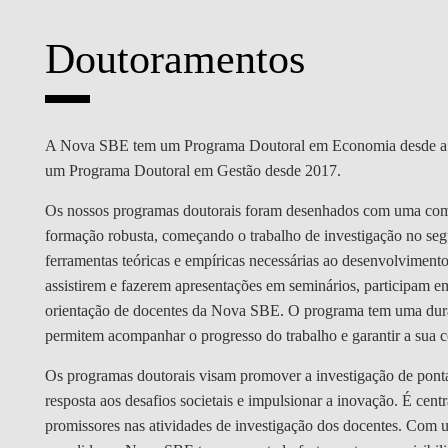
MESTRADOS EXECUTIVOS
DIVERSIDADE, EQUIDADE E
L
Doutoramentos
INCLUSÃO
LISBON MBA
E
PROJETOS PARA UM
PROGRAMAS DE
FUTURO MELHOR
INTERCÂMBIO
R
A Nova SBE tem um Programa Doutoral em Economia desde a su
um Programa Doutoral em Gestão desde 2017.
MODELO DE GOVERNO
ESCOLAS DE VERÃO
Os nossos programas doutorais foram desenhados com uma compo
JUNTE-SE A NÓS
FORMAÇÃO DE
formação robusta, começando o trabalho de investigação no se
EXECUTIVOS
ferramentas teóricas e empíricas necessárias ao desenvolvimento
CONTACTOS
assistirem e fazerem apresentações em seminários, participam em 
orientação de docentes da Nova SBE. O programa tem uma duraç
permitem acompanhar o progresso do trabalho e garantir a sua 
Os programas doutorais visam promover a investigação de ponta
resposta aos desafios societais e impulsionar a inovação. É cen
promissores nas atividades de investigação dos docentes. Com 