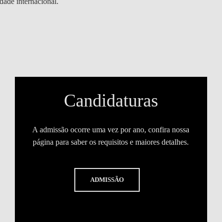
dade internacional.
DOUBLE DEGREES
DIREITO & GESTÃO
DIREITO E ECONOMIA
DO MAR
DUAL DEGREE NYU
Candidaturas
A admissão ocorre uma vez por ano, confira nossa
página para saber os requisitos e maiores detalhes.
ADMISSÃO