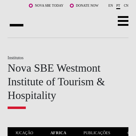
Saltar para o conteúdo principal
NOVA SBE TODAY
DONATE NOW
EN
PT
CN
SOBRE NÓS
CURSOS
Institutos
Nova SBE Westmont
DOCENTES E INVESTIGAÇÃO
Institute of Tourism &
COMUNIDADE
Hospitality
LIFE AT NOVA SBE
WHAT'S HAPPENING
EDUCAÇÃO
AFRICA
PUBLICAÇÕES
CON