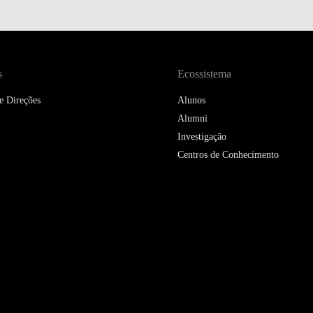
DOUBLE DEGREES
DIREITO & GESTÃO
DIREITO E ECONOMIA
s
Ecossistema
DO MAR
e Direções
Alunos
DUAL DEGREE NYU
Alumni
Investigação
Centros de Conhecimento