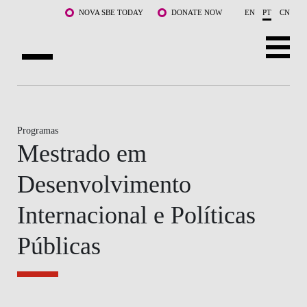
Saltar para o conteúdo principal
NOVA SBE TODAY
DONATE NOW
EN
PT
CN
SOBRE NÓS
CURSOS
Programas
Mestrado em
DOCENTES E INVESTIGAÇÃO
Desenvolvimento
COMUNIDADE
Internacional e Políticas
LIFE AT NOVA SBE
Públicas
WHAT'S HAPPENING