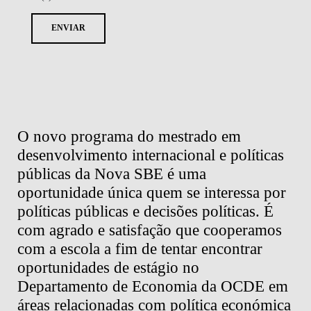
ENVIAR
ão
O novo programa do mestrado em
O 
desenvolvimento internacional e políticas
Pa
públicas da Nova SBE é uma
SP
oportunidade única quem se interessa por
um
políticas públicas e decisões políticas. É
pr
com agrado e satisfação que cooperamos
po
com a escola a fim de tentar encontrar
co
oportunidades de estágio no
pú
Departamento de Economia da OCDE em
tr
áreas relacionadas com política económica