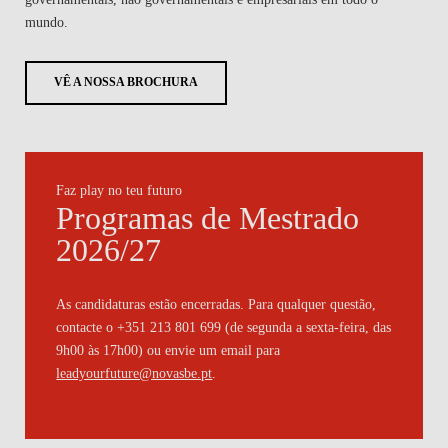
mundo.
VÊ A NOSSA BROCHURA
Faz play no teu futuro
Programas de Mestrado
2026/27
As candidaturas estão encerradas. Para qualquer questão,
contacte o +351 213 801 699 (de segunda a sexta-feira, das
9h00 às 17h00) ou envie um email para
leadyourfuture@novasbe.pt
.