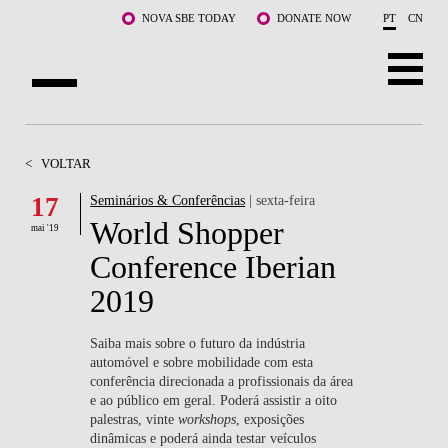
Saltar para o conteúdo principal
NOVA SBE TODAY
DONATE NOW
PT
CN
SOBRE NÓS
<
VOLTAR
CURSOS
17
Seminários & Conferências
| sexta-feira
World Shopper
DOCENTES E INVESTIGAÇÃO
mai '19
Conference Iberian
COMUNIDADE
2019
LIFE AT NOVA SBE
Saiba mais sobre o futuro da indústria
automóvel e sobre mobilidade com esta
WHAT'S HAPPENING
conferência direcionada a profissionais da área
e ao público em geral. Poderá assistir a oito
palestras, vinte
workshops
, exposições
dinâmicas e poderá ainda testar veículos