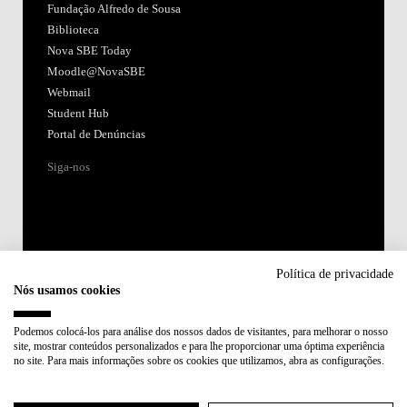
Fundação Alfredo de Sousa
Biblioteca
Nova SBE Today
Moodle@NovaSBE
Webmail
Student Hub
Portal de Denúncias
Siga-nos
Política de privacidade
Nós usamos cookies
Acreditações:
Podemos colocá-los para análise dos nossos dados de visitantes, para melhorar o nosso
site, mostrar conteúdos personalizados e para lhe proporcionar uma óptima experiência
Membro de:
no site. Para mais informações sobre os cookies que utilizamos, abra as configurações.
Participa em: