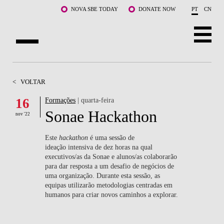
Saltar para o conteúdo principal
NOVA SBE TODAY
DONATE NOW
PT
CN
SOBRE NÓS
<
VOLTAR
CURSOS
16
Formações
| quarta-feira
Sonae Hackathon
DOCENTES E INVESTIGAÇÃO
nov '22
COMUNIDADE
Este
hackathon
é uma sessão de
ideação intensiva de dez horas na qual
executivos/as da Sonae e alunos/as colaborarão
LIFE AT NOVA SBE
para dar resposta a um desafio de negócios de
uma organização. Durante esta sessão, as
WHAT'S HAPPENING
equipas utilizarão metodologias centradas em
humanos para criar novos caminhos a explorar.