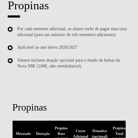
Propinas
Por cada semestre adicional, os alunos terão de pagar uma taxa
adicional (para um máximo de três semestres adicionais).
Aplicável ao ano letivo 2026/2027
Valores incluem doação opcional para o fundo de bolsas da
Nova SBE (249€, não reembolsável)
Propinas
Pro
Propina
Propina
Custo
Donativo
B
Mestrado
Duração
Base
Total
Adicional
(opcional)
(N