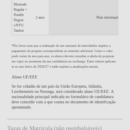
Mestrado
Regular +
Double
2 anos
Mais informações dispo
Degree
c/NYU
Tandon
*Por favor note que a realização de um semestre de intercâmbio implica o
pagamento da propina correspondente ao semestre adicional. Como o valor
pode variar de ano para ano, os alunos devem consultar a tabela de propinas
em vigor no momento da sua candidatura ao exchange. Estes valores aplicam-
se ao ano letivo de 2026/27 e estão sujeitos a atualizações anuais.
Aluno UE/EEE
Se for cidadão de um país da União Europeia, Islândia,
Liechtenstein ou Noruega, será considerado aluno UE/EEE. A
nacionalidade principal indicada no formulário de candidatura
deve coincidir com a que consta no documento de identificação
apresentado.
Taxas de Matrícula (não reembolsáveis)