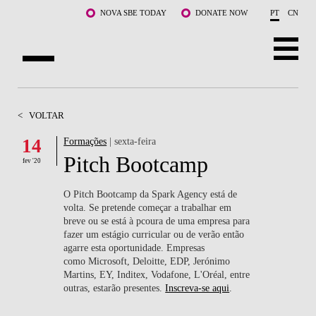
Saltar para o conteúdo principal
NOVA SBE TODAY
DONATE NOW
PT
CN
SOBRE NÓS
<
VOLTAR
CURSOS
14
Formações
| sexta-feira
Pitch Bootcamp
DOCENTES E INVESTIGAÇÃO
fev '20
COMUNIDADE
O Pitch Bootcamp da Spark Agency está de
volta. Se pretende começar a trabalhar em
breve ou se está à pcoura de uma empresa para
LIFE AT NOVA SBE
fazer um estágio curricular ou de verão então
agarre esta oportunidade. Empresas
WHAT'S HAPPENING
como Microsoft, Deloitte, EDP, Jerónimo
Martins, EY, Inditex, Vodafone, L'Oréal, entre
outras, estarão presentes.
Inscreva-se aqui
.