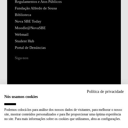
Regulamentos e Atos Públicos
Fundação Alfredo de Sousa
Biblioteca
Nova SBE Today
Moodle@NovaSBE
Webmail
Student Hub
Portal de Denúncias
Siga-nos
Política de privacidade
Nós usamos cookies
Acreditações:
Podemos colocá-los para análise dos nossos dados de visitantes, para melhorar o nosso
site, mostrar conteúdos personalizados e para lhe proporcionar uma óptima experiência
Membro de:
no site. Para mais informações sobre os cookies que utilizamos, abra as configurações.