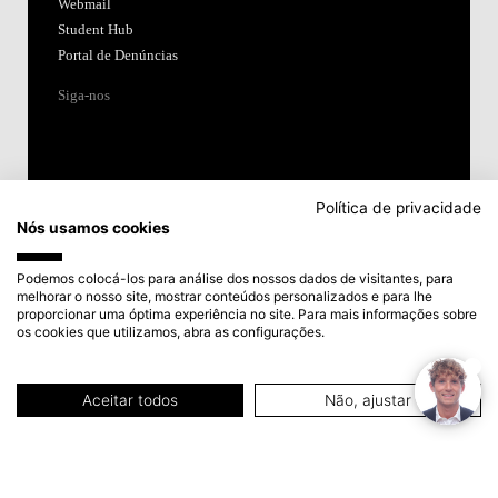
Webmail
Student Hub
Portal de Denúncias
Siga-nos
Política de privacidade
Nós usamos cookies
Acreditações:
Podemos colocá-los para análise dos nossos dados de visitantes, para
melhorar o nosso site, mostrar conteúdos personalizados e para lhe
proporcionar uma óptima experiência no site. Para mais informações sobre
Membro de:
os cookies que utilizamos, abra as configurações.
Participa em:
Aceitar todos
Não, ajustar
Plano de Recuperação e Resiliência (PRR)