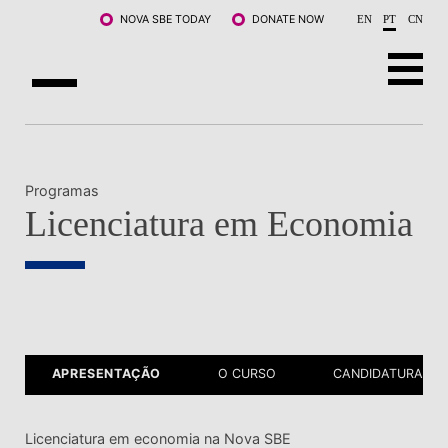
Saltar para o conteúdo principal
NOVA SBE TODAY
DONATE NOW
EN
PT
CN
SOBRE NÓS
CURSOS
Programas
Licenciatura em Economia
DOCENTES E INVESTIGAÇÃO
COMUNIDADE
LIFE AT NOVA SBE
WHAT'S HAPPENING
APRESENTAÇÃO
O CURSO
CANDIDATURAS
Licenciatura em economia na Nova SBE