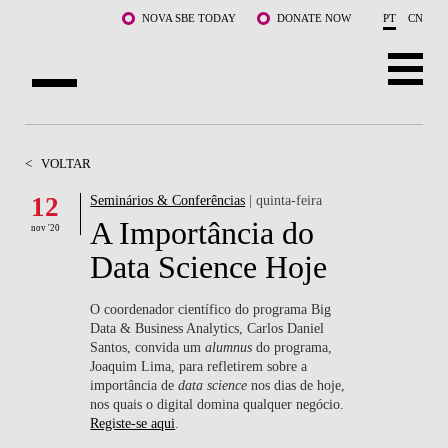
Saltar para o conteúdo principal
NOVA SBE TODAY
DONATE NOW
PT
CN
SOBRE NÓS
<
VOLTAR
CURSOS
12
Seminários & Conferências
| quinta-feira
A Importância do
DOCENTES E INVESTIGAÇÃO
nov '20
Data Science Hoje
COMUNIDADE
O coordenador científico do programa Big
LIFE AT NOVA SBE
Data & Business Analytics, Carlos Daniel
Santos, convida um
alumnus
do programa,
Joaquim Lima, para refletirem sobre a
WHAT'S HAPPENING
importância de
data science
nos dias de hoje,
nos quais o digital domina qualquer negócio.
Registe-se aqui
.