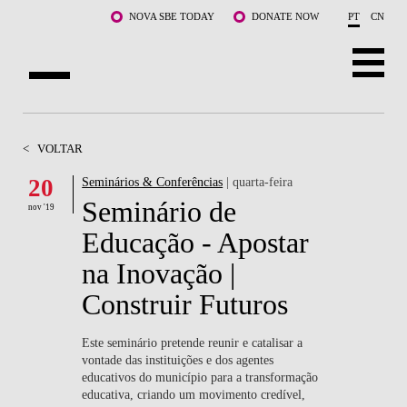
Saltar para o conteúdo principal
NOVA SBE TODAY
DONATE NOW
PT
CN
SOBRE NÓS
<
VOLTAR
CURSOS
20
Seminários & Conferências
| quarta-feira
Seminário de
DOCENTES E INVESTIGAÇÃO
nov '19
Educação - Apostar
COMUNIDADE
na Inovação |
LIFE AT NOVA SBE
Construir Futuros
WHAT'S HAPPENING
Este seminário pretende reunir e catalisar a
vontade das instituições e dos agentes
educativos do município para a transformação
educativa, criando um movimento credível,