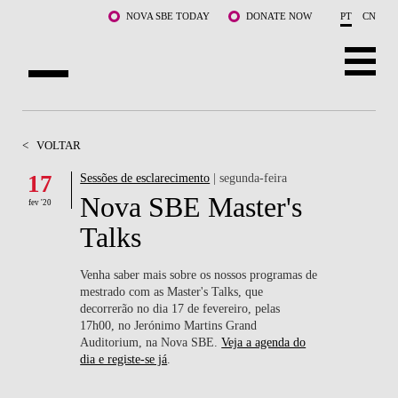
Saltar para o conteúdo principal
NOVA SBE TODAY
DONATE NOW
PT
CN
SOBRE NÓS
<
VOLTAR
CURSOS
17
Sessões de esclarecimento
| segunda-feira
Nova SBE Master's
DOCENTES E INVESTIGAÇÃO
fev '20
Talks
COMUNIDADE
Venha saber mais sobre os nossos programas de
LIFE AT NOVA SBE
mestrado com as Master's Talks, que
decorrerão no dia 17 de fevereiro, pelas
17h00, no Jerónimo Martins Grand
WHAT'S HAPPENING
Auditorium, na Nova SBE.
Veja a agenda do
dia e registe-se já
.