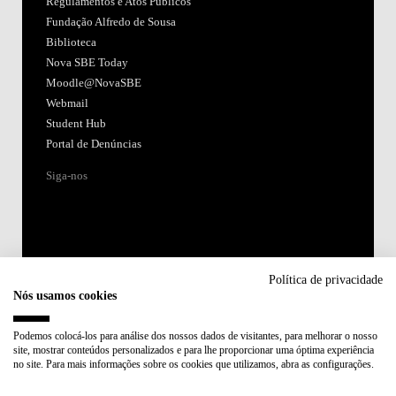
Regulamentos e Atos Públicos
Fundação Alfredo de Sousa
Biblioteca
Nova SBE Today
Moodle@NovaSBE
Webmail
Student Hub
Portal de Denúncias
Siga-nos
Política de privacidade
Nós usamos cookies
Acreditações:
Podemos colocá-los para análise dos nossos dados de visitantes, para melhorar o nosso
site, mostrar conteúdos personalizados e para lhe proporcionar uma óptima experiência
Membro de:
no site. Para mais informações sobre os cookies que utilizamos, abra as configurações.