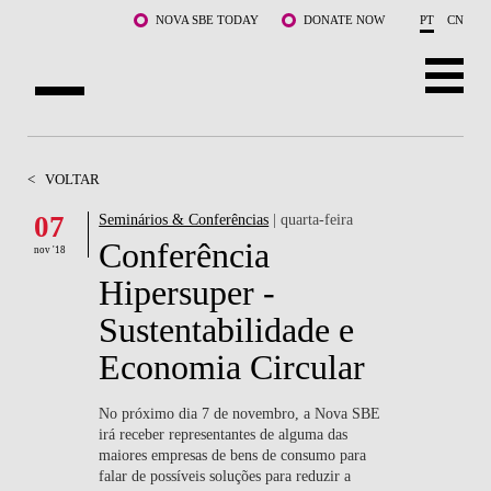
Saltar para o conteúdo principal
NOVA SBE TODAY
DONATE NOW
PT
CN
SOBRE NÓS
<
VOLTAR
CURSOS
07
Seminários & Conferências
| quarta-feira
Conferência
DOCENTES E INVESTIGAÇÃO
nov '18
Hipersuper -
COMUNIDADE
Sustentabilidade e
LIFE AT NOVA SBE
Economia Circular
WHAT'S HAPPENING
No próximo dia 7 de novembro, a Nova SBE
irá receber representantes de alguma das
maiores empresas de bens de consumo para
falar de possíveis soluções para reduzir a