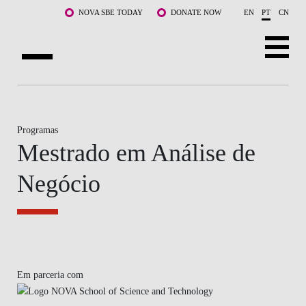
Saltar para o conteúdo principal
NOVA SBE TODAY
DONATE NOW
EN
PT
CN
SOBRE NÓS
CURSOS
Programas
Mestrado em Análise de
DOCENTES E INVESTIGAÇÃO
Negócio
COMUNIDADE
LIFE AT NOVA SBE
WHAT'S HAPPENING
Em parceria com