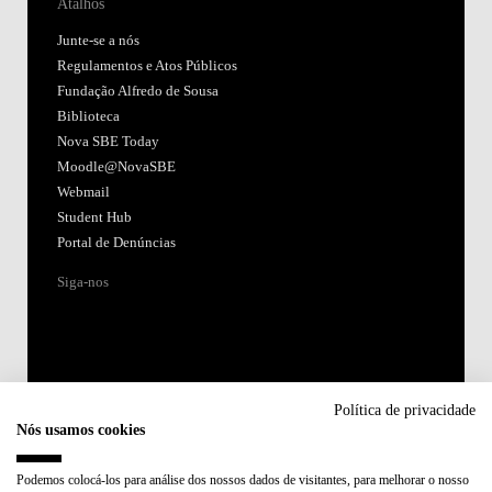
Atalhos
Junte-se a nós
Regulamentos e Atos Públicos
Fundação Alfredo de Sousa
Biblioteca
Nova SBE Today
Moodle@NovaSBE
Webmail
Student Hub
Portal de Denúncias
Siga-nos
Política de privacidade
Nós usamos cookies
Acreditações:
Podemos colocá-los para análise dos nossos dados de visitantes, para melhorar o nosso