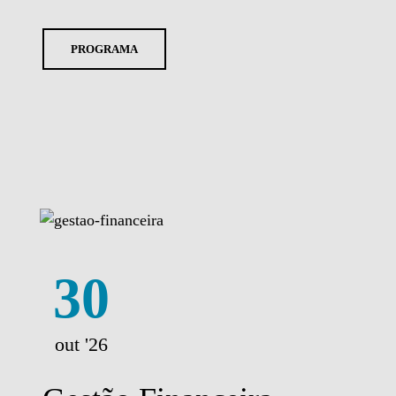
PROGRAMA
30
out '26