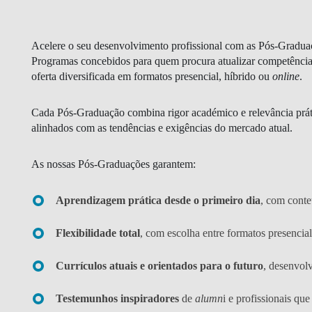
GESTÃO E ESTRATÉGIA
Acelere o seu desenvolvimento profissional com as Pós-Grad
LIDERANÇA E GESTÃO DA
Programas concebidos para quem procura atualizar competências
MUDANÇA
oferta diversificada em formatos
presencial
,
híbrido
ou
online
.
FINANÇAS E ECONOMIA
Cada Pós-Graduação combina
rigor académico e relevância prát
IA DATA DIGITAL
alinhados com as
tendências e exigências do mercado atual
.
As nossas Pós-Graduações garantem:
Aprendizagem prática desde o primeiro dia
, com cont
Flexibilidade total
, com escolha entre formatos presencial
BLOGUE
Currículos atuais e orientados para o futuro
, desenvolv
Testemunhos inspiradores
de
alumn
i e profissionais qu