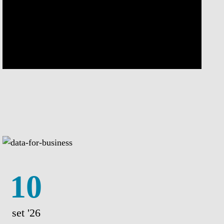
10
set '26