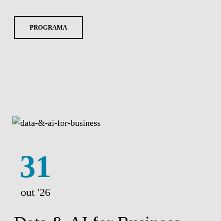
PROGRAMA
31
out '26