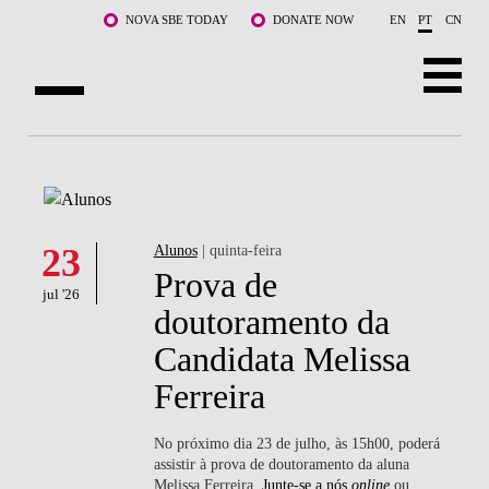
Saltar para o conteúdo principal
NOVA SBE TODAY
DONATE NOW
EN
PT
CN
SOBRE NÓS
CURSOS
DOCENTES E INVESTIGAÇÃO
23
Alunos
| quinta-feira
Prova de
jul '26
COMUNIDADE
doutoramento da
Candidata Melissa
LIFE AT NOVA SBE
Ferreira
WHAT'S HAPPENING
No próximo dia 23 de julho, às 15h00, poderá
assistir à prova de doutoramento da aluna
Melissa Ferreira.
Junte-se a nós
online
ou