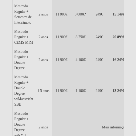
Mestrado
Regular +
2 anos
11 900€
3 000€*
249€
15 149€
13
Semestre de
Intercâmbio
Mestrado
Regular +
2 anos
11 900€
8 750€
249€
20 899€
13
CEMS MIM
Mestrado
Regular +
2 anos
11 900€
4 100€
249€
16 249€
13
Double
Degree
Mestrado
Regular +
Double
1.5 anos
11 900€
1 100€
249€
13 249€
13
Degree
w/Maastricht
SBE
Mestrado
Regular +
Double
2 anos
Mais informações disp
Degree
w/NYU