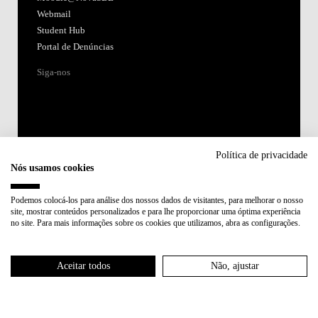
Webmail
Student Hub
Portal de Denúncias
Siga-nos
Política de privacidade
Nós usamos cookies
Acreditações:
Podemos colocá-los para análise dos nossos dados de visitantes, para melhorar o nosso
site, mostrar conteúdos personalizados e para lhe proporcionar uma óptima experiência
Membro de:
no site. Para mais informações sobre os cookies que utilizamos, abra as configurações.
Participa em:
Aceitar todos
Não, ajustar
Plano de Recuperação e Resiliência (PRR)