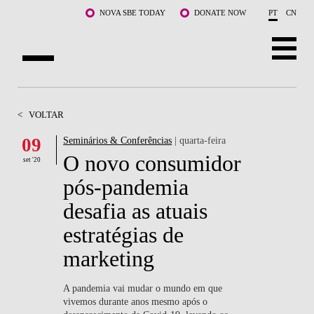
Saltar para o conteúdo principal
NOVA SBE TODAY
DONATE NOW
PT
CN
SOBRE NÓS
<
VOLTAR
CURSOS
09
Seminários & Conferências
| quarta-feira
O novo consumidor
DOCENTES E INVESTIGAÇÃO
set '20
pós-pandemia
COMUNIDADE
desafia as atuais
LIFE AT NOVA SBE
estratégias de
marketing
WHAT'S HAPPENING
A pandemia vai mudar o mundo em que
vivemos durante anos mesmo após o