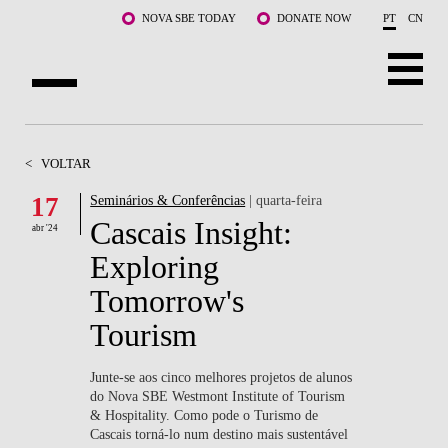
Saltar para o conteúdo principal
NOVA SBE TODAY
DONATE NOW
PT
CN
SOBRE NÓS
<
VOLTAR
CURSOS
17
Seminários & Conferências
| quarta-feira
Cascais Insight:
DOCENTES E INVESTIGAÇÃO
abr '24
Exploring
COMUNIDADE
Tomorrow's
LIFE AT NOVA SBE
Tourism
WHAT'S HAPPENING
Junte-se aos cinco melhores projetos de alunos
do Nova SBE Westmont Institute of Tourism
& Hospitality. Como pode o Turismo de
Cascais torná-lo num destino mais sustentável