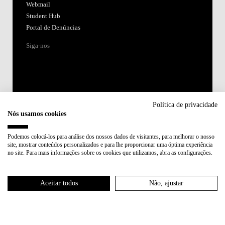
Webmail
Student Hub
Portal de Denúncias
Siga-nos
Política de privacidade
Nós usamos cookies
Acreditações:
Podemos colocá-los para análise dos nossos dados de visitantes, para melhorar o nosso
site, mostrar conteúdos personalizados e para lhe proporcionar uma óptima experiência
Membro de:
no site. Para mais informações sobre os cookies que utilizamos, abra as configurações.
Participa em:
Aceitar todos
Não, ajustar
Plano de Recuperação e Resiliência (PRR)