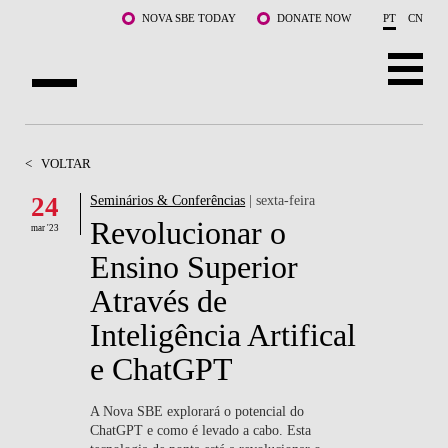
Saltar para o conteúdo principal
NOVA SBE TODAY
DONATE NOW
PT
CN
SOBRE NÓS
<
VOLTAR
CURSOS
24
Seminários & Conferências
| sexta-feira
Revolucionar o
DOCENTES E INVESTIGAÇÃO
mar '23
Ensino Superior
COMUNIDADE
Através de
LIFE AT NOVA SBE
Inteligência Artifical
e ChatGPT
WHAT'S HAPPENING
A Nova SBE explorará o potencial do
ChatGPT e como é levado a cabo. Esta