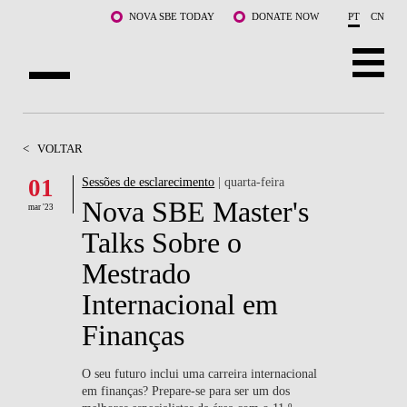
Saltar para o conteúdo principal
NOVA SBE TODAY
DONATE NOW
PT
CN
SOBRE NÓS
<
VOLTAR
CURSOS
01
Sessões de esclarecimento
| quarta-feira
Nova SBE Master's
DOCENTES E INVESTIGAÇÃO
mar '23
Talks Sobre o
COMUNIDADE
Mestrado
LIFE AT NOVA SBE
Internacional em
Finanças
WHAT'S HAPPENING
O seu futuro inclui uma carreira internacional
em finanças? Prepare-se para ser um dos