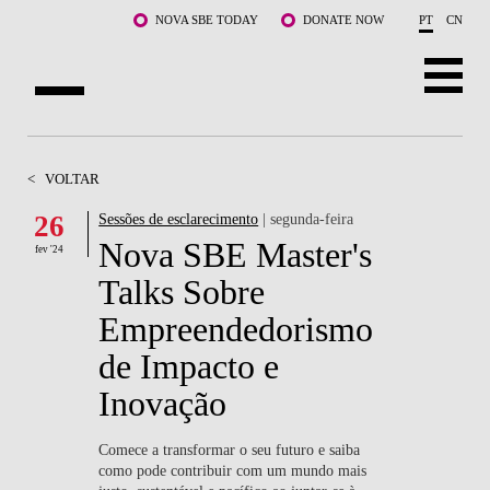
Saltar para o conteúdo principal
NOVA SBE TODAY
DONATE NOW
PT
CN
SOBRE NÓS
<
VOLTAR
CURSOS
26
Sessões de esclarecimento
| segunda-feira
Nova SBE Master's
DOCENTES E INVESTIGAÇÃO
fev '24
Talks Sobre
COMUNIDADE
Empreendedorismo
LIFE AT NOVA SBE
de Impacto e
Inovação
WHAT'S HAPPENING
Comece a transformar o seu futuro e saiba
como pode contribuir com um mundo mais