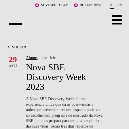
Saltar para o conteúdo principal
NOVA SBE TODAY
DONATE NOW
PT
CN
SOBRE NÓS
<
VOLTAR
CURSOS
29
Alunos
| terça-feira
Nova SBE
DOCENTES E INVESTIGAÇÃO
ago '23
Discovery Week
COMUNIDADE
2023
LIFE AT NOVA SBE
A Nova SBE Discovery Week é uma
experiência única que dá as boas-vindas a
WHAT'S HAPPENING
todos que pretendem ter um impacto positivo
ao escolher um programa de mestrado da Nova
SBE e que os prepara para um novo capítulo
das suas vidas. Serão três dias repletos de