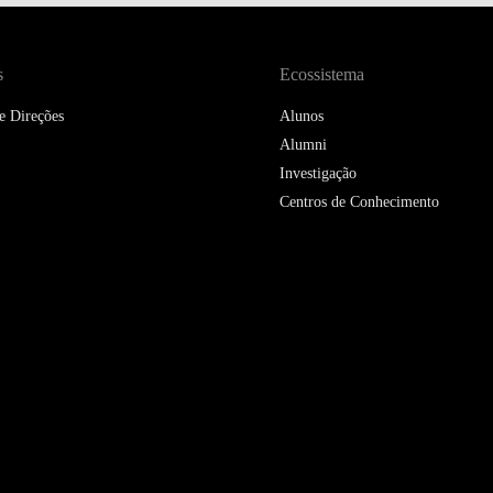
DOUBLE DEGREES
DIREITO & GESTÃO
s
Ecossistema
DIREITO E ECONOMIA
e Direções
Alunos
DO MAR
Alumni
Investigação
DUAL DEGREE NYU
Centros de Conhecimento