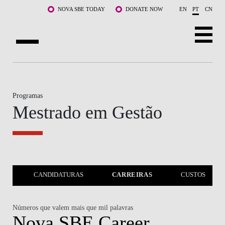
Saltar para o conteúdo principal
NOVA SBE TODAY
DONATE NOW
EN
PT
CN
SOBRE NÓS
CURSOS
Programas
Mestrado em Gestão
DOCENTES E INVESTIGAÇÃO
COMUNIDADE
LIFE AT NOVA SBE
TO
CANDIDATURAS
CARREIRAS
CUSTOS
WHAT'S HAPPENING
Números que valem mais que mil palavras
Nova SBE Career