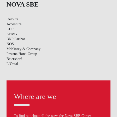
NOVA SBE
Deloitte
Accenture
EDP
KPMG
BNP Paribas
NOS
McKinsey & Company
Pestana Hotel Group
Beiersdorf
L’Oréal
Where are we
To find out about all the ways the Nova SBE Career