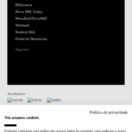
Biblioteca
Nova SBE Today
Moodle@NovaSBE
Webmail
Student Hub
Portal de Denúncias
Siga-nos
Acreditações:
Membro de:
Política de privacidade
Nós usamos cookies
Participa em:
Podemos colocá-los para análise dos nossos dados de visitantes, para melhorar o nosso