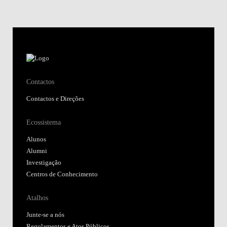
Ecossistema
Alunos
Alumni
Investigação
Centros de Conhecimento
Atalhos
Junte-se a nós
Regulamentos e Atos Públicos
Fundação Alfredo de Sousa
Biblioteca
Nova SBE Today
Moodle@NovaSBE
Webmail
Student Hub
Portal de Denúncias
Siga-nos