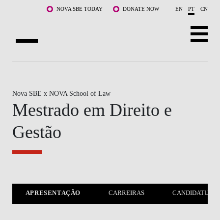
Saltar para o conteúdo principal
NOVA SBE TODAY
DONATE NOW
EN
PT
CN
SOBRE NÓS
CURSOS
Nova SBE x NOVA School of Law
Mestrado em Direito e
DOCENTES E INVESTIGAÇÃO
Gestão
COMUNIDADE
LIFE AT NOVA SBE
WHAT'S HAPPENING
APRESENTAÇÃO
CARREIRAS
CANDIDATURA