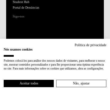
Student Hub
Portal de Denúncias
Siga-nos
Política de privacidade
Nós usamos cookies
Acreditações:
Podemos colocá-los para análise dos nossos dados de visitantes, para melhorar o nosso
site, mostrar conteúdos personalizados e para lhe proporcionar uma óptima experiência
Membro de:
no site. Para mais informações sobre os cookies que utilizamos, abra as configurações.
Participa em:
Aceitar todos
Não, ajustar
Plano de Recuperação e Resiliência (PRR)
Política de Privacidade
Política de Cookies