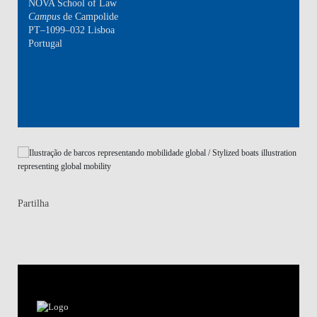
NOVA School of Law
Campus
de Campolide
PT–1099–032 Lisboa
Portugal
Partilha