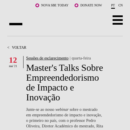
Saltar para o conteúdo principal
NOVA SBE TODAY
DONATE NOW
PT
CN
SOBRE NÓS
<
VOLTAR
CURSOS
12
Sessões de esclarecimento
| quarta-feira
Master's Talks Sobre
DOCENTES E INVESTIGAÇÃO
mai '21
Empreendedorismo
COMUNIDADE
de Impacto e
LIFE AT NOVA SBE
Inovação
WHAT'S HAPPENING
Junte-se ao nosso
webinar
sobre o mestrado
em empreendedorismo de impacto e inovação,
o primeiro no país, com o professor Pedro
Oliveira, Diretor Académico do mestrado, Rita