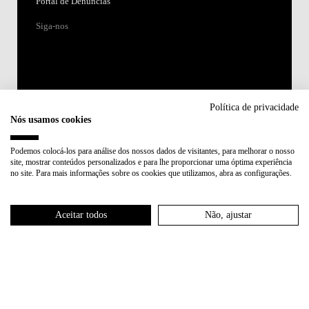
Portal de Denúncias
Siga-nos
Política de privacidade
Nós usamos cookies
Acreditações:
Podemos colocá-los para análise dos nossos dados de visitantes, para melhorar o nosso
site, mostrar conteúdos personalizados e para lhe proporcionar uma óptima experiência
Membro de:
no site. Para mais informações sobre os cookies que utilizamos, abra as configurações.
Participa em:
Aceitar todos
Não, ajustar
Plano de Recuperação e Resiliência (PRR)
Política de Privacidade
Política de Cookies