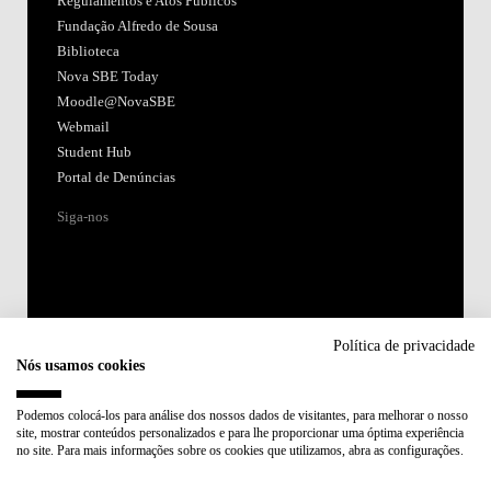
Regulamentos e Atos Públicos
Fundação Alfredo de Sousa
Biblioteca
Nova SBE Today
Moodle@NovaSBE
Webmail
Student Hub
Portal de Denúncias
Siga-nos
Política de privacidade
Nós usamos cookies
Acreditações:
Podemos colocá-los para análise dos nossos dados de visitantes, para melhorar o nosso
site, mostrar conteúdos personalizados e para lhe proporcionar uma óptima experiência
Membro de:
no site. Para mais informações sobre os cookies que utilizamos, abra as configurações.