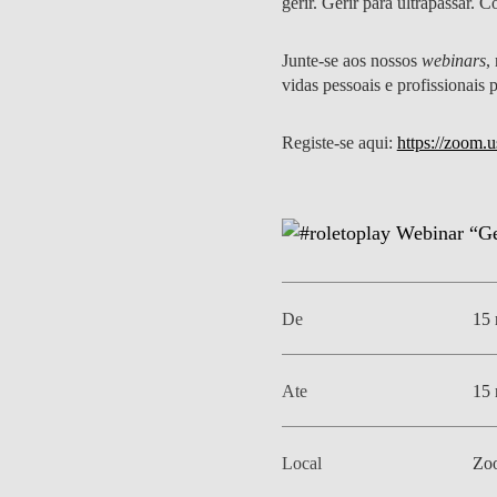
gerir. Gerir para ultrapassar. 
MESTRADOS EXECUTIVOS
DIVERSIDADE, EQUIDADE E
L
Junte-se aos nossos
webinars
,
INCLUSÃO
LISBON MBA
vidas pessoais e profissionais
E
PROJETOS PARA UM
PROGRAMAS DE
FUTURO MELHOR
Registe-se aqui:
https://zoo
INTERCÂMBIO
R
MODELO DE GOVERNO
ESCOLAS DE VERÃO
JUNTE-SE A NÓS
FORMAÇÃO DE
EXECUTIVOS
CONTACTOS
De
15 
Ate
15 
Local
Zo