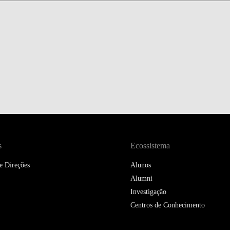
DOUBLE DEGREES
DIREITO & GESTÃO
DIREITO E ECONOMIA
DO MAR
DUAL DEGREE NYU
s
Ecossistema
e Direções
Alunos
Alumni
Investigação
Centros de Conhecimento