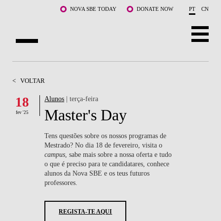
Saltar para o conteúdo principal
NOVA SBE TODAY
DONATE NOW
PT
CN
SOBRE NÓS
<
VOLTAR
CURSOS
18
Alunos
| terça-feira
Master's Day
DOCENTES E INVESTIGAÇÃO
fev '25
COMUNIDADE
Tens questões sobre os nossos programas de
Mestrado? No dia
18 de fevereiro
, visita o
campus
, sabe mais sobre a nossa oferta e tudo
LIFE AT NOVA SBE
o que é preciso para te candidatares, conhece
alunos da Nova SBE e os teus futuros
WHAT'S HAPPENING
professores.
REGISTA-TE AQUI