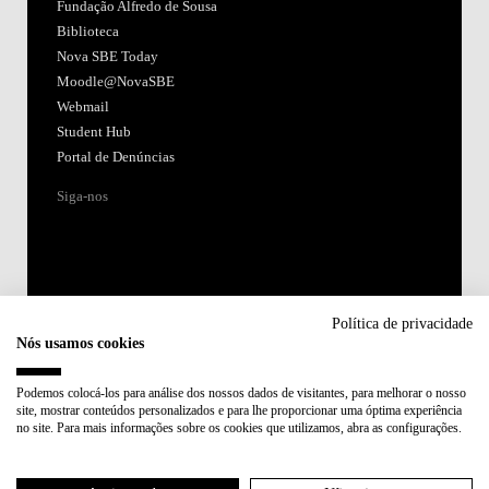
Fundação Alfredo de Sousa
Biblioteca
Nova SBE Today
Moodle@NovaSBE
Webmail
Student Hub
Portal de Denúncias
Siga-nos
Política de privacidade
Nós usamos cookies
Acreditações:
Podemos colocá-los para análise dos nossos dados de visitantes, para melhorar o nosso
site, mostrar conteúdos personalizados e para lhe proporcionar uma óptima experiência
Membro de:
no site. Para mais informações sobre os cookies que utilizamos, abra as configurações.
Participa em: