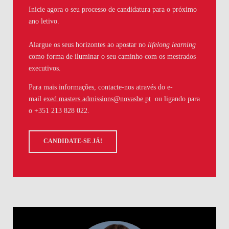
Inicie agora o seu processo de candidatura para o próximo
ano letivo.
Alargue os seus horizontes ao apostar no
lifelong learning
como forma de iluminar o seu caminho com os mestrados
executivos.
Para mais informações, contacte-nos através do e-
mail
exed.masters.admissions@novasbe.pt
ou ligando para
o +351 213 828 022.
CANDIDATE-SE JÁ!