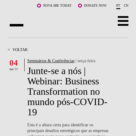
Saltar para o conteúdo principal
NOVA SBE TODAY
DONATE NOW
PT
CN
SOBRE NÓS
<
VOLTAR
CURSOS
04
Seminários & Conferências
| terça-feira
Junte-se a nós |
DOCENTES E INVESTIGAÇÃO
mai '21
Webinar: Business
COMUNIDADE
Transformation no
LIFE AT NOVA SBE
mundo pós-COVID-
19
WHAT'S HAPPENING
Esta é a altura certa para identificar os
principais desafios estretégicos que as empresas