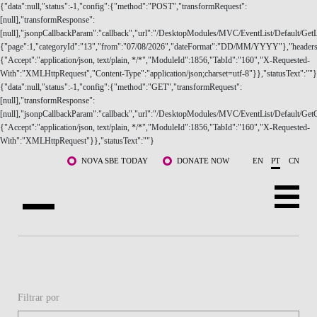
Saltar para o conteúdo principal
NOVA SBE TODAY
DONATE NOW
EN
PT
CN
SOBRE NÓS
CURSOS
Filtrar por
DOCENTES E INVESTIGAÇÃO
COMUNIDADE
Data de ínicio
LIFE AT NOVA SBE
WHAT'S HAPPENING
Data de fim