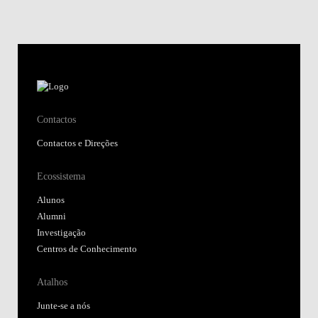
Ecossistema
Alunos
Alumni
Investigação
Centros de Conhecimento
Atalhos
Junte-se a nós
Regulamentos e Atos Públicos
Fundação Alfredo de Sousa
Biblioteca
Nova SBE Today
Moodle@NovaSBE
Webmail
Student Hub
Portal de Denúncias
Siga-nos