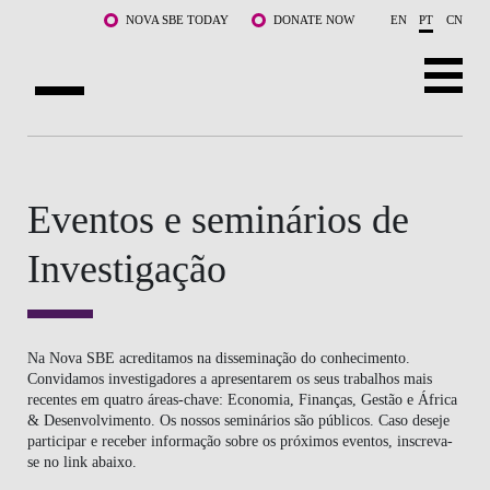
Saltar para o conteúdo principal
NOVA SBE TODAY
DONATE NOW
EN
PT
CN
SOBRE NÓS
CURSOS
Eventos e seminários de
DOCENTES E INVESTIGAÇÃO
Investigação
COMUNIDADE
LIFE AT NOVA SBE
Na Nova SBE acreditamos na disseminação do conhecimento.
Convidamos investigadores a apresentarem os seus trabalhos mais
recentes em quatro áreas-chave: Economia, Finanças, Gestão e África
WHAT'S HAPPENING
& Desenvolvimento. Os nossos seminários são públicos. Caso deseje
participar e receber informação sobre os próximos eventos, inscreva-
se no link abaixo.