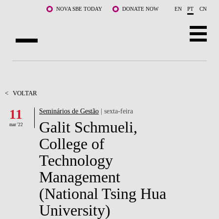
Saltar para o conteúdo principal
NOVA SBE TODAY
DONATE NOW
EN
PT
CN
SOBRE NÓS
CURSOS
<
VOLTAR
11
Seminários de Gestão
| sexta-feira
DOCENTES E INVESTIGAÇÃO
Galit Schmueli,
mar '22
COMUNIDADE
College of
Technology
LIFE AT NOVA SBE
Management
WHAT'S HAPPENING
(National Tsing Hua
University)