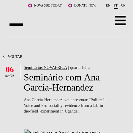
Saltar para o conteúdo principal
NOVA SBE TODAY
DONATE NOW
EN
PT
CN
SOBRE NÓS
CURSOS
<
VOLTAR
06
Seminários NOVAFRICA
| quarta-feira
DOCENTES E INVESTIGAÇÃO
Seminário com Ana
nov '19
COMUNIDADE
Garcia-Hernandez
LIFE AT NOVA SBE
Ana Garcia-Hernandez vai apresentar “Political
Voice and Pro-sociality: evidence from a lab-in-
WHAT'S HAPPENING
the-field experiment in Uganda”.